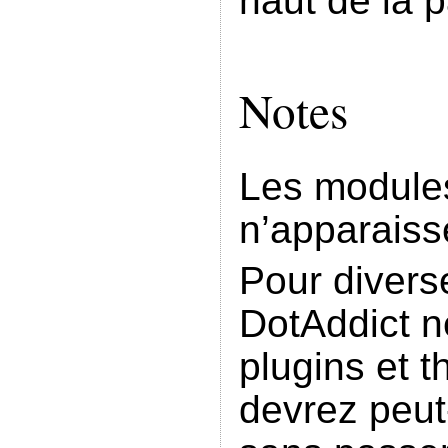
haut de la p
Notes
Les modules
n’apparaiss
Pour divers
DotAddict n
plugins et t
devrez peut-