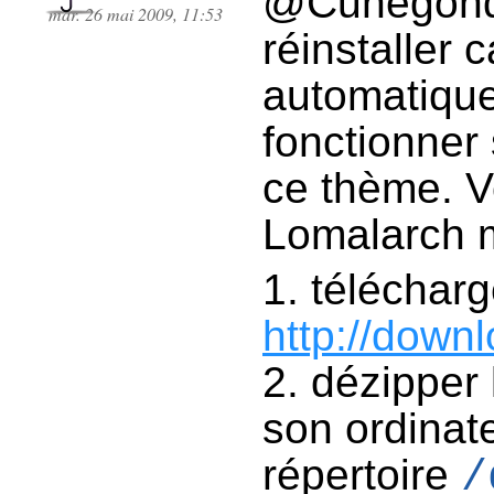
@Cunégonde 
mar. 26 mai 2009, 11:53
réinstaller c
automatique
fonctionner 
ce thème. 
Lomalarch m
télécharg
http://downl
dézipper 
son ordinat
répertoire
/