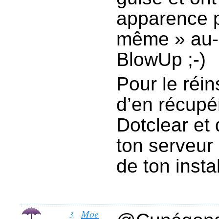
apparence 
même » au-
BlowUp ;-)
Pour le réin
d’en récupér
Dotclear et 
ton serveur
de ton insta
Moe
3.