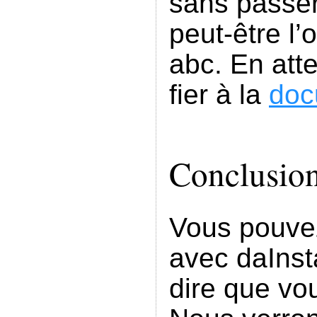
sans passer 
peut-être l’
abc. En att
fier à la
doc
Conclusio
Vous pouvez 
avec daInst
dire que vou