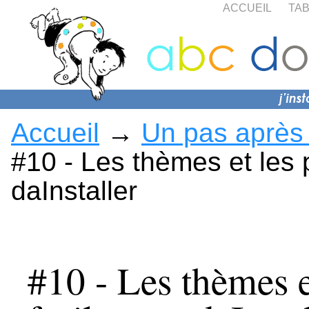
Aller au contenu
|
Aller au menu
|
Aller à la recherche
ACCUEIL
TAB
Accueil
→
Un pas après 
#10 - Les thèmes et les p
daInstaller
#10 - Les thèmes et