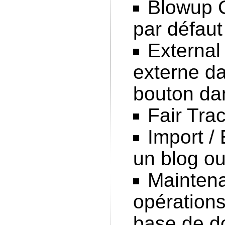
Blowup C
par défaut
External
externe da
bouton dan
Fair Trac
Import / 
un blog ou
Maintena
opérations
base de d