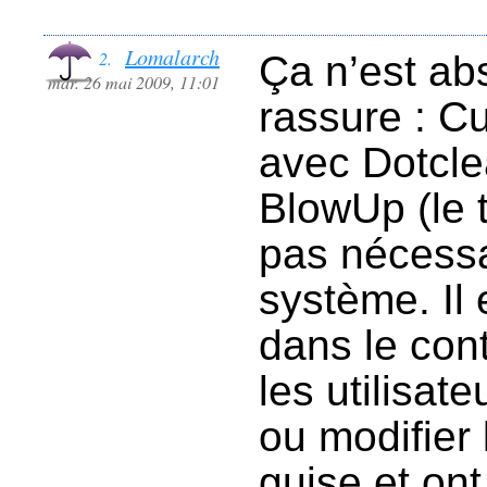
Lomalarch
2.
Ça n’est ab
mar. 26 mai 2009, 11:01
rassure : C
avec Dotcle
BlowUp (le t
pas nécessa
système. Il
dans le con
les utilisat
ou modifier 
guise et on