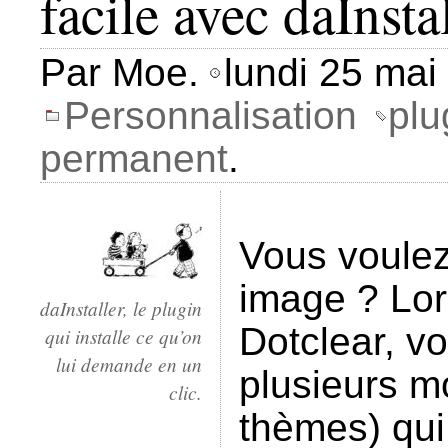
facile avec daInsta
Par Moe.
lundi 25 mai
Personnalisation
plu
permanent
.
Vous voulez
image ? Lor
daInstaller, le plugin
Dotclear, vo
qui installe ce qu’on
lui demande en un
plusieurs mo
clic.
thèmes) qui